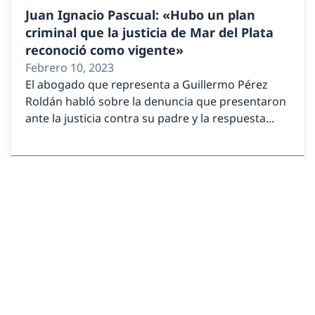
Juan Ignacio Pascual: «Hubo un plan
criminal que la justicia de Mar del Plata
reconoció como vigente»
Febrero 10, 2023
El abogado que representa a Guillermo Pérez
Roldán habló sobre la denuncia que presentaron
ante la justicia contra su padre y la respuesta...
LEER MÁS
La usurpación, un delito contra la
propiedad privada
Septiembre 21, 2020
El nuevo Código Penal agrava la usurpación,
protege propiedad privada y refuerza penas