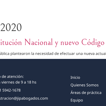
INICIO
QUIENES SOMOS
Á
 2020
titución Nacional y nuevo Código
blica plantearon la necesidad de efectuar una nueva actual
 de atención:
Inicio
 viernes de 9 a 18 hs
Quienes Somos
1 5942-1678
Áreas de práctica
stracion@jipabogados.com
Equipo