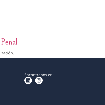
REAS DE PRÁCTICA
EQUIPO
BLOG
CONTACTO
 Penal
ización.
Encontranos en: