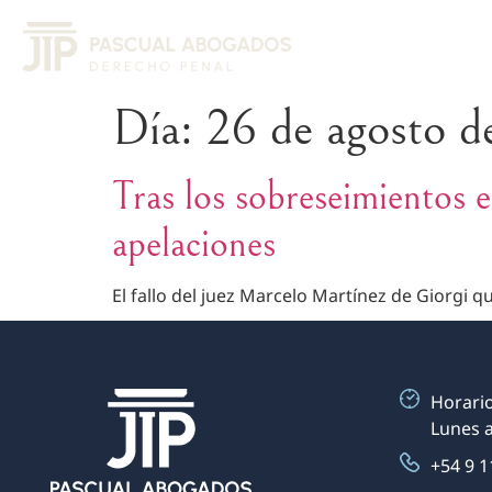
Día:
26 de agosto d
Tras los sobreseimientos en
apelaciones
El fallo del juez Marcelo Martínez de Giorgi q
Horario
Lunes a
+54 9 1