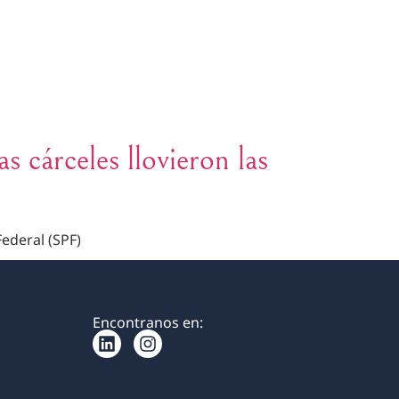
REAS DE PRÁCTICA
EQUIPO
BLOG
CONTACTO
s cárceles llovieron las
Federal (SPF)
Encontranos en: