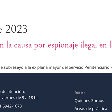
INICIO
QUIENES SOMOS
Á
e 2023
 la causa por espionaje ilegal en la
ue sobreseyó a la ex plana mayor del Servicio Penitenciario 
 de atención:
Inicio
 viernes de 9 a 18 hs
Quienes Somos
1 5942-1678
Áreas de práctica